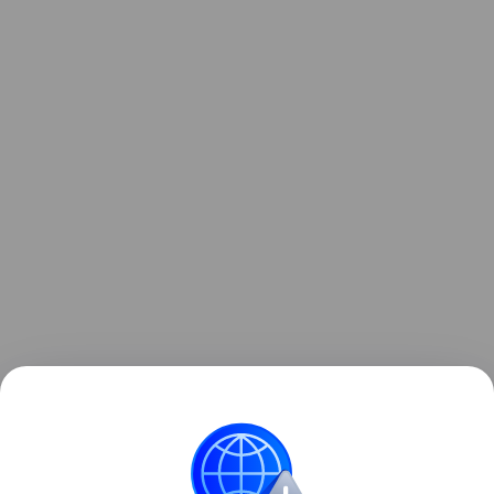
Также на ПМЭФ компания Aurus представит
обновленную версию удлиненной
модели Senat