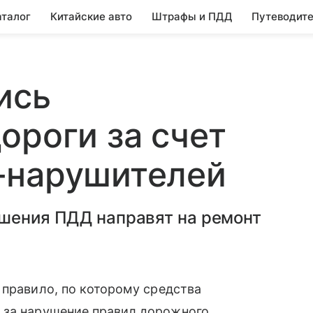
аталог
Китайские авто
Штрафы и ПДД
Путеводите
ись
ороги за счет
-нарушителей
ушения ПДД направят на ремонт
 правило, по которому средства
в
за нарушение правил дорожного