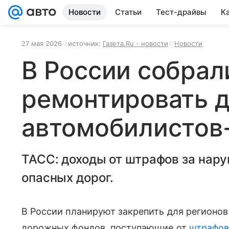
Новости
Статьи
Тест-драйвы
К
27 мая 2026
источник:
Газета.Ru - новости
Новости
В России собрал
ремонтировать д
автомобилистов
ТАСС: доходы от штрафов за нар
опасных дорог.
В России планируют закрепить для регионов
дорожных фондов, поступающие от
штрафо