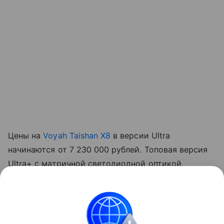
Цены на
Voyah Taishan X8
в версии Ultra
начинаются от 7 230 000 рублей. Топовая версия
Ultra+ с матричной светодиодной оптикой,
памятью настроек руля и электроприводом
дверей стоит 7 530 000 рублей.
Михаил Сизов