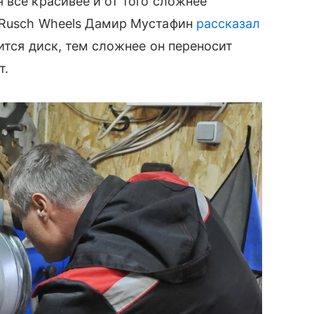
 все красивее и от того сложнее
 Rusch Wheels Дамир Мустафин
рассказал
вится диск, тем сложнее он переносит
т.