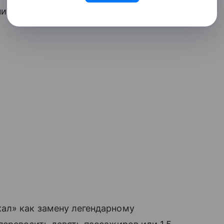
ированы на 2027 год.
ал» как замену легендарному