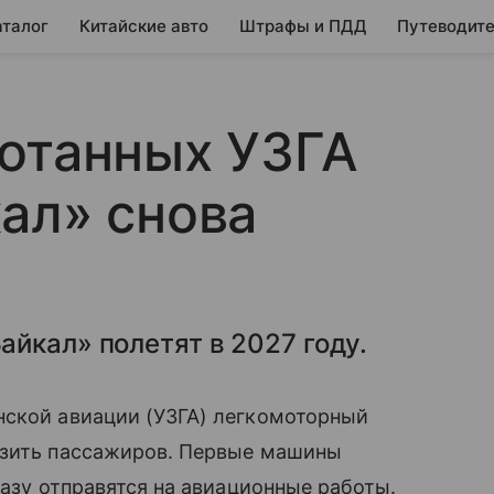
аталог
Китайские авто
Штрафы и ПДД
Путеводите
отанных УЗГА
ал» снова
йкал» полетят в 2027 году.
нской авиации (УЗГА) легкомоторный
озить пассажиров. Первые машины
разу отправятся на авиационные работы.