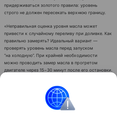
придерживаться золотого правила: уровень
строго не должен пересекать верхнюю границу.
«Неправильная оценка уровня масла может
привести к случайному переливу при доливке. Как
правильно замерять? Идеальный вариант —
проверять уровень масла перед запуском
“на холодную”. При крайней необходимости
можно проводить замер масла в прогретом
двигателе через 15−30 минут после его остановки.
За это время масло успевает полностью стечь
в поддон, и можно оценить его реальный объем.
Все замеры нужно проводить на ровной
поверхности», — подытожил Волков.