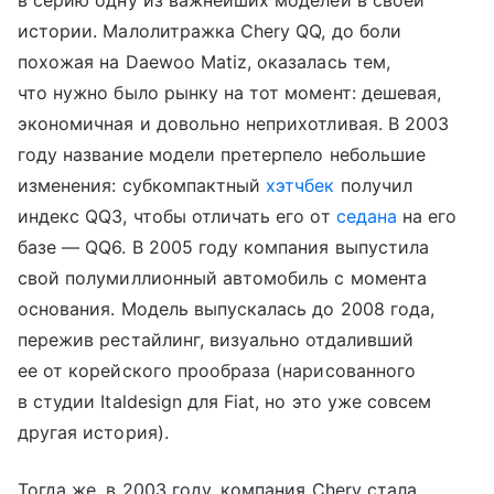
в серию одну из важнейших моделей в своей
истории. Малолитражка Chery QQ, до боли
похожая на Daewoo Matiz, оказалась тем,
что нужно было рынку на тот момент: дешевая,
экономичная и довольно неприхотливая. В 2003
году название модели претерпело небольшие
изменения: субкомпактный
хэтчбек
получил
индекс QQ3, чтобы отличать его от
седана
на его
базе — QQ6. В 2005 году компания выпустила
свой полумиллионный автомобиль с момента
основания. Модель выпускалась до 2008 года,
пережив рестайлинг, визуально отдаливший
ее от корейского прообраза (нарисованного
в студии Italdesign для Fiat, но это уже совсем
другая история).
Тогда же, в 2003 году, компания Chery стала