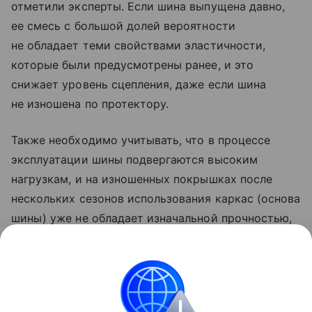
отметили эксперты. Если шина выпущена давно,
ее смесь с большой долей вероятности
не обладает теми свойствами эластичности,
которые были предусмотрены ранее, и это
снижает уровень сцепления, даже если шина
не изношена по протектору.
Также необходимо учитывать, что в процессе
эксплуатации шины подвергаются высоким
нагрузкам, и на изношенных покрышках после
нескольких сезонов использования каркас (основа
шины) уже не обладает изначальной прочностью,
и увеличивается риск его повреждений
при проезде неровностей дороги, в результате
чего
появляются вздутия,
предупредили
в компании.