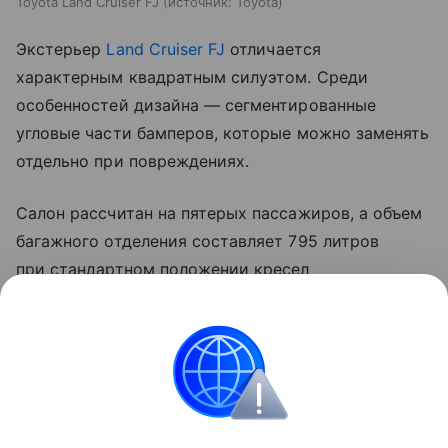
Toyota Land Cruiser FJ
источник:
Toyota
Экстерьер
Land Cruiser FJ
отличается
характерным квадратным силуэтом. Среди
особенностей дизайна — сегментированные
угловые части бамперов, которые можно заменять
отдельно при повреждениях.
Салон рассчитан на пятерых пассажиров, а объем
багажного отделения составляет 795 литров
при стандартном положении кресел
и увеличивается до 1607 литров, если сложить
второй ряд сидений.
Михаил Сизов
Иномарки
Автомобильные новости