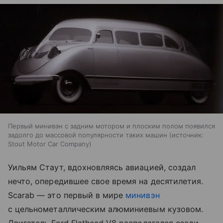
Первый минивэн с задним мотором и плоским полом появился
задолго до массовой популярности таких машин
источник:
Stout Motor Car Company
Уильям Стаут, вдохновляясь авиацией, создал
нечто, опередившее свое время на десятилетия.
Scarab — это первый в мире
минивэн
с цельнометаллическим алюминиевым кузовом.