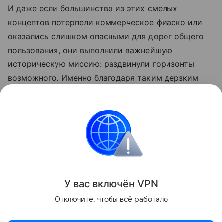
И даже если большинство из этих смелых
концептов потерпели коммерческое фиаско или
оказались слишком опасными для дорог общего
пользования, они выполнили важнейшую
историческую миссию: раздвинули горизонты
возможного. Именно благодаря таким дерзким
проектам автопром избежал ранней стагнации,
доказав, что автомобиль — это не просто
средство передвижения, а чистый холст
для инженерного искусства и полигон для самых
невероятных физических опытов.
Самые-самые автомобили
Подборка
Истор
У вас включ
ён
V
P
N
Отключите, чтобы всё работало
Поделиться