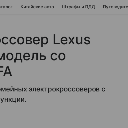
аталог
Китайские авто
Штрафы и ПДД
Путеводите
ссовер Lexus
 модель со
FA
емейных электрокроссоверов с
ункции.