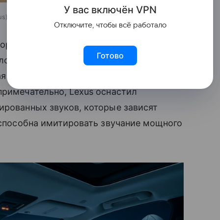
У вас включ
ён
V
P
N
us
Отключите, чтобы всё работало
торых обеспечивает высокий уровень
Готово
ложили дополнительные усилия
я компания утверждает, что новый TZ
примечательно, Lexus оснастил
ированных звуков, которые зависят
а способна имитировать звучание мощного