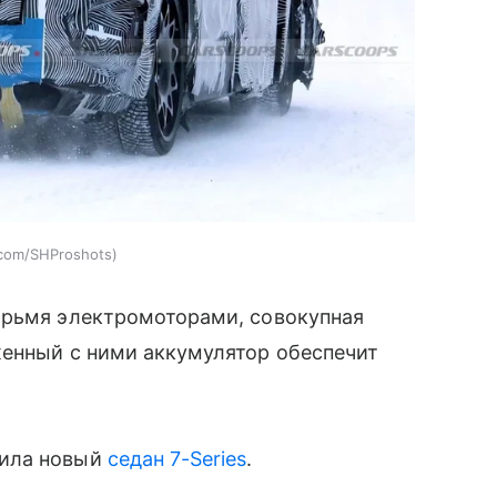
.com/SHProshots
ырьмя электромоторами, совокупная
женный с ними аккумулятор обеспечит
тила новый
седан 7-Series
.