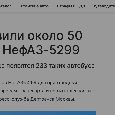
аталог
Китайские авто
Штрафы и ПДД
Путеводите
вили около 50
в НефАЗ-5299
са появятся 233 таких автобуса
усов НефАЗ-5299 для пригородных
опросам транспорта и промышленности
пресс-служба Дептранса Москвы.