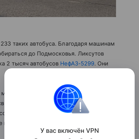
я 233 таких автобуса. Благодаря машинам
обираться до Подмосковья. Ликсутов
дка 2 тысяч автобусов
НефАЗ-5299
. Они
н может до 109 человек. Также там
освещение и новую климатическую
ассажирам — для них предусмотрели
е место.
У вас включ
ён
V
P
N