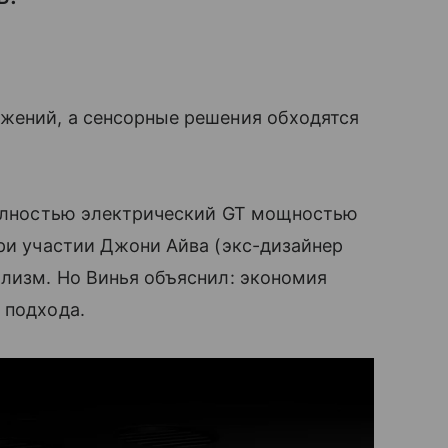
ожений, а сенсорные решения обходятся
 полностью электрический GT мощностью
при участии Джони Айва (экс-дизайнер
ализм. Но Винья объяснил: экономия
 подхода.