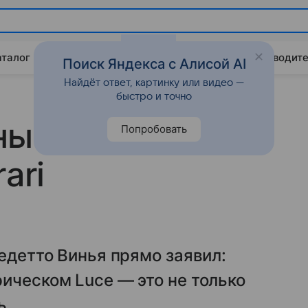
аталог
Китайские авто
Штрафы и ПДД
Путеводите
Поиск Яндекса с Алисой AI
Найдёт ответ, картинку или видео —
быстро и точно
ны появятся
Попробовать
ari
едетто Винья прямо заявил:
ическом Luce — это не только
ь.