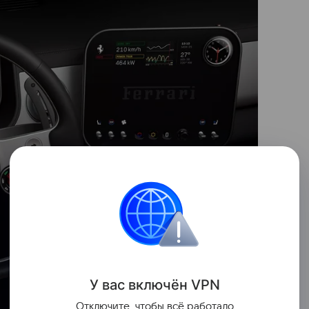
У вас включ
ён
V
P
N
Отключите, чтобы всё работало