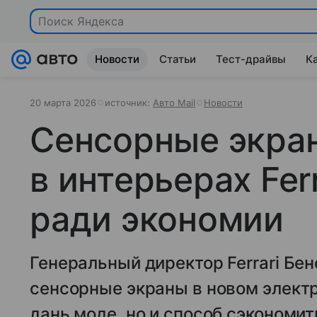
Поиск Яндекса
Новости
Статьи
Тест-драйвы
К
20 марта 2026
источник:
Авто Mail
Новости
Сенсорные экра
в интерьерах Ferr
ради экономии
Генеральный директор Ferrari Бен
сенсорные экраны в новом электр
дань моде, но и способ сэкономит