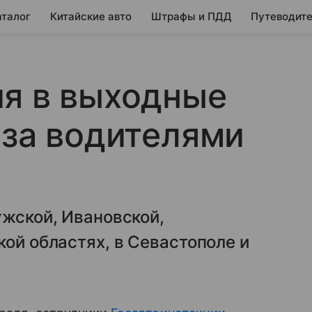
аталог
Китайские авто
Штрафы и ПДД
Путеводите
ия в выходные
 за водителями
ужской, Ивановской,
кой областях, в Севастополе и