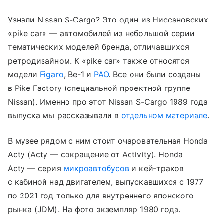
Узнали Nissan S-Cargo? Это один из Ниссановских
«pike car» — автомобилей из небольшой серии
тематических моделей бренда, отличавшихся
ретродизайном. К «pike car» также относятся
модели
Figaro
, Be-1 и
PAO
. Все они были созданы
в Pike Factory (специальной проектной группе
Nissan). Именно про этот Nissan S-Cargo 1989 года
выпуска мы рассказывали в
отдельном материале
.
В музее рядом с ним стоит очаровательная Honda
Acty (Acty — сокращение от Activity). Honda
Acty — серия
микроавтобусов
и кей-траков
с кабиной над двигателем, выпускавшихся с 1977
по 2021 год только для внутреннего японского
рынка (JDM). На фото экземпляр 1980 года.