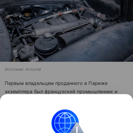
Источник:
Artcurial
Первым владельцем проданного в Париже
экземпляра был французский промышленник и
олимпийский чемпион Клод Фуссье. В 1961 году он
продал машину бывшему автогонщику Роже Лойе,
а тот, спустя два месяца, промышленнику Жану
Пиже. Последний владел
автомобилем
53 года.