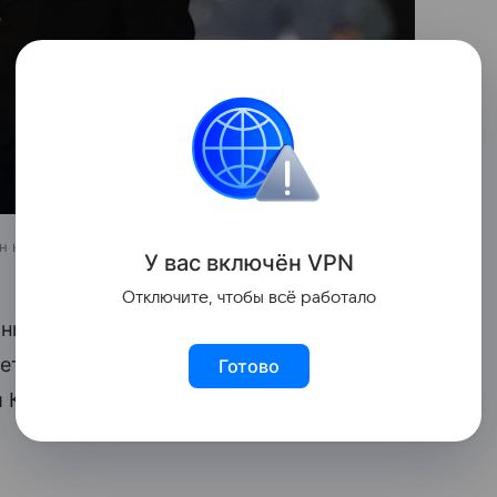
н на автомобили из Южной Кореи
источник:
legion-
У вас включ
ён
V
P
N
Отключите, чтобы всё работало
ьный орган Южной Кореи не принял наше
яется его прерогативой». Президент США
Готово
 Кореи «не выполняет условия