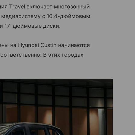
ция Travel включает многозонный
t, медиасистему с 10,4-дюймовым
и 17-дюймовые диски.
ны на Hyundai Custin начинаются
соответственно. В этих городах