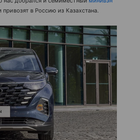
о нас добрался и семиместный
минивэн
и привозят в Россию из Казахстана.