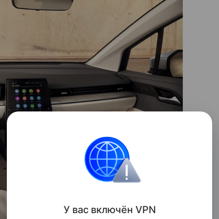
У вас включ
ён
V
P
N