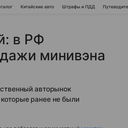
аталог
Китайские авто
Штрафы и ПДД
Путеводите
й: в РФ
одажи минивэна
чественный авторынок
 которые ранее не были