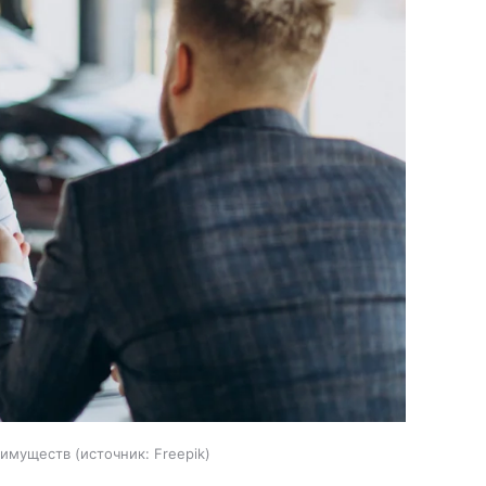
еимуществ
источник:
Freepik