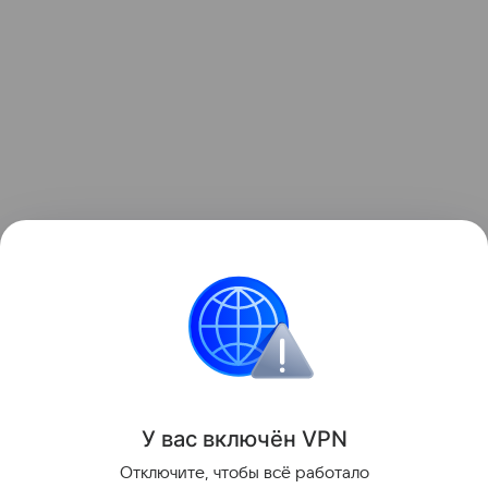
Рынок России
Утилизация
Автопром России
У вас включ
ён
V
P
N
Поделиться
Отключите, чтобы всё работало