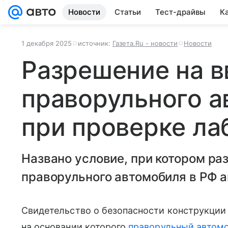
Новости
Статьи
Тест-драйвы
К
1 декабря 2025
источник:
Газета.Ru - новости
Новости
Разрешение на в
праворульного а
при проверке ла
Названо условие, при котором ра
праворульного автомобиля в РФ 
Свидетельство о безопасности конструкции 
на основании которого
праворульный автом