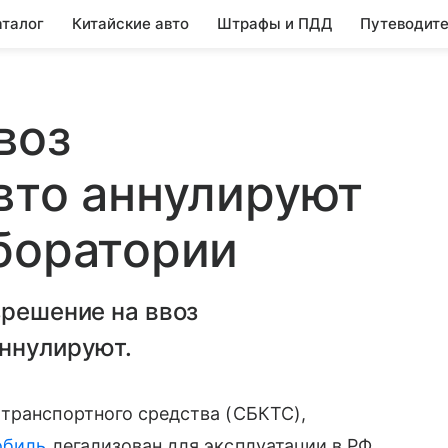
аталог
Китайские авто
Штрафы и ПДД
Путеводите
воз
вто аннулируют
боратории
зрешение на ввоз
аннулируют.
транспортного средства (СБКТС),
обиль
легализован для эксплуатации в РФ