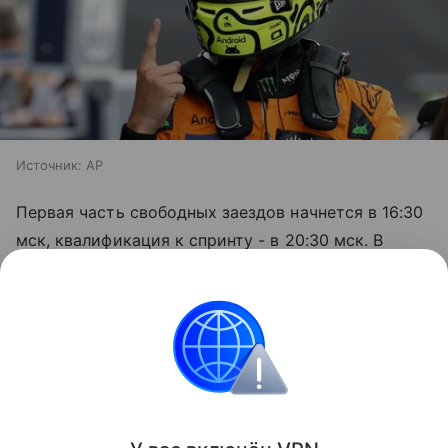
Источник:
AP
Первая часть свободных заездов начнется в 16:30
мск, квалификация к спринту - в 20:30 мск. В
субботу состоятся спринт (17:00 мск) и
квалификация к основной гонке (21:00 мск).
Завершится программа этапа в воскресенье
гонкой (19:00 мск).
Формула 1
Автоспорт
Автомобильные новос