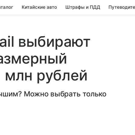
аталог
Китайские авто
Штрафы и ПДД
Путеводите
ail выбирают
азмерный
5 млн рублей
учшим? Можно выбрать только