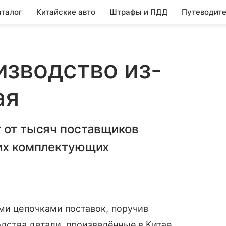
аталог
Китайские авто
Штрафы и ПДД
Путеводите
зводство из-
ая
 от тысяч поставщиков
ких комплектующих
ими цепочками поставок, поручив
ства детали, произведённые в Китае.