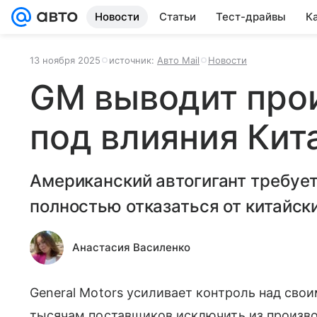
Новости
Статьи
Тест-драйвы
К
13 ноября 2025
источник:
Авто Mail
Новости
GM выводит прои
под влияния Кит
Американский автогигант требует
полностью отказаться от китайс
Анастасия Василенко
General Motors усиливает контроль над сво
тысячам поставщиков исключить из производ