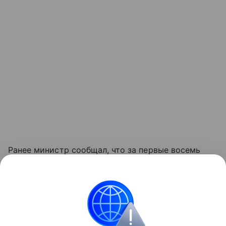
Ранее министр сообщал, что за первые восемь
месяцев этого года по льготным программам
кредитования и
автолизинга
было реализовано
около 115 тысяч автомобилей отечественного
производства.