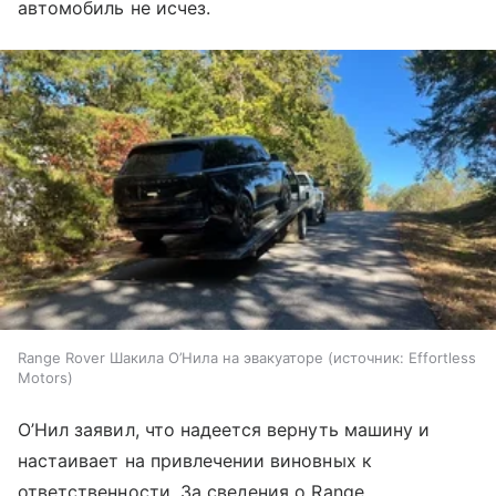
автомобиль не исчез.
Range Rover Шакила О’Нила на эвакуаторе
источник:
Effortless
Motors
О’Нил заявил, что надеется вернуть машину и
настаивает на привлечении виновных к
ответственности. За сведения о Range