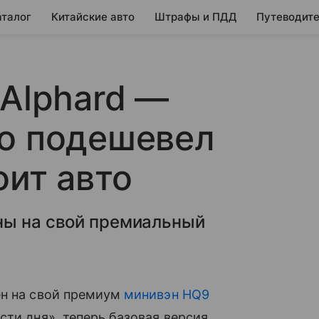
аталог
Китайские авто
Штрафы и ПДД
Путеводите
 Alphard —
ко подешевел
оит авто
ны на свой премиальный
ен на свой премиум
минивэн HQ9
сти дня», теперь базовая версия