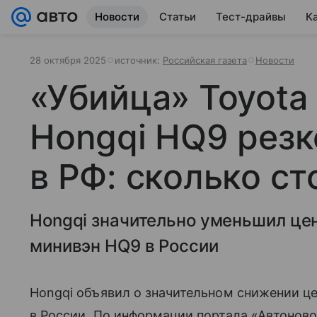
Новости
Статьи
Тест-драйвы
К
28 октября 2025
источник:
Российская газета
Новости
«Убийца» Toyota
Hongqi HQ9 рез
в РФ: сколько ст
Hongqi значительно уменьшил це
минивэн HQ9 в России
Hongqi объявил о значительном снижении ц
в России. По информации портала «Автоново