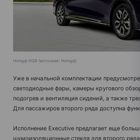
Hongqi HQ9
источник:
Hongqi
Уже в начальной комплектации предусмотре
светодиодные фары, камеры кругового обзо
подогрев и вентиляция сидений, а также тр
Для пассажиров второго ряда доступна фун
Исполнение Executive предлагает еще больше
шумоизоляционные стекла для второго ряда