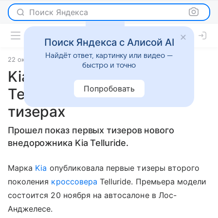
Поиск Яндекса
Поиск Яндекса с Алисой AI
Найдёт ответ, картинку или видео —
22 октября 2025
источник:
Российская газета
Новости
быстро и точно
Kia показала новый
Попробовать
Telluride на официальных
тизерах
Прошел показ первых тизеров нового
внедорожника Kia Telluride.
Марка
Kia
опубликовала первые тизеры второго
поколения
кроссовера
Telluride. Премьера модели
состоится 20 ноября на автосалоне в Лос-
Анджелесе.