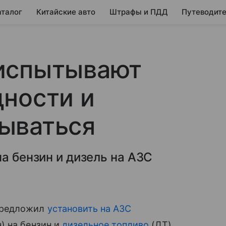
аталог
Китайские авто
Штрафы и ПДД
Путеводите
испытывают
ности и
ываться
а бензин и дизель на АЗС
предложил
установить на АЗС
) на бензин и
дизельное топливо
(ДТ).