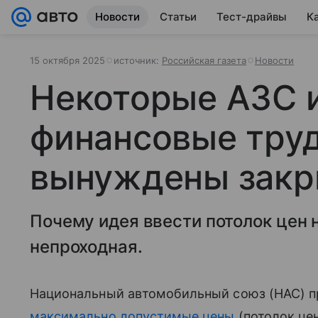
Новости
Статьи
Тест-драйвы
К
15 октября 2025
источник:
Российская газета
Новости
Некоторые АЗС 
финансовые труд
вынуждены закр
Почему идея ввести потолок цен н
непроходная.
Национальный автомобильный союз (НАС) 
максимально допустимые цены
(потолок цен