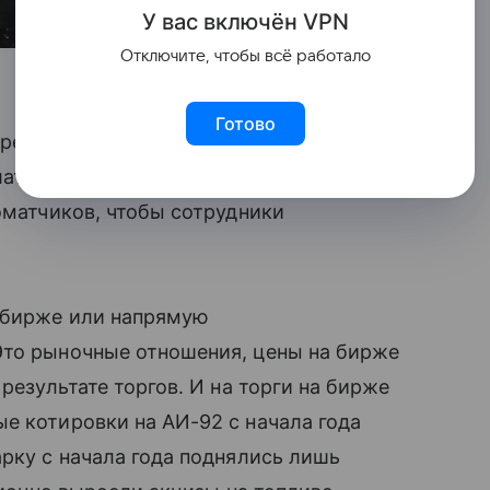
У вас включ
ён
V
P
N
Отключите, чтобы всё работало
Готово
етически, да. Но на практике,
ть это не получится, если только
оматчиков, чтобы сотрудники
, бирже или напрямую
Это рыночные отношения, цены на бирже
результате торгов. И на торги на бирже
е котировки на АИ-92 с начала года
арку с начала года поднялись лишь