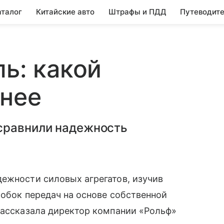
аталог
Китайские авто
Штрафы и ПДД
Путеводите
ль: какой
жнее
сравнили надежность
ежности силовых агрегатов, изучив
робок передач на основе собственной
рассказала директор компании «Рольф»