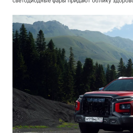
светодиодные фары придают облику здорово