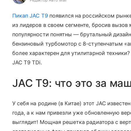
Редактор Авто Mail
Пикап
JAC T9
появился на российском рынке
из лидеров в своем сегменте, бросив вызов
популярности понятны — брутальный дизай
бензиновый турбомотор с 8-ступенчатым «ав
более характерен для утилитарной техники?
JAC T9 TDi.
JAC T9: что это за ма
У себя на родине (в Китае) этот JAC известе
года, а к нам привезли уже обновленную ве
выглядит! Мощная решетка радиатора с ве