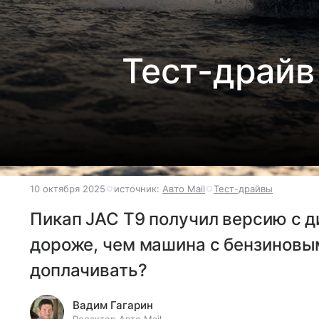
Тест-драйв
10 октября 2025
источник:
Авто Mail
Тест-драйвы
Пикап JAC T9 получил версию с д
дороже, чем машина с бензиновы
доплачивать?
Вадим Гагарин