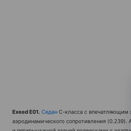
Exeed E01.
Седан
C-класса с впечатляющим 
аэродинамического сопротивления (0.239).
и пятирычажной задней подвесками с адап