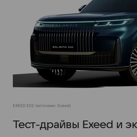
EXEED E02
источник:
Exeed
Тест-драйвы Exeed и э