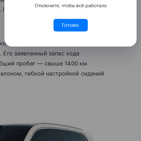
Отключите, чтобы всё работало
 Гибридная силовая установка делает
Готово
который, по данным компании,
ы. Его заявленный запас хода
 общий пробег — свыше 1400 км.
алоном, гибкой настройкой сидений