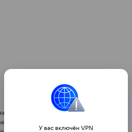
запасом хода и низким коэффициентом
 Автомобиль оснащен двойной передней
У вас включ
ён
V
P
N
тивными
амортизаторами
, что должно