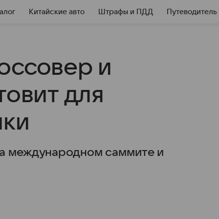
алог
Китайские авто
Штрафы и ПДД
Путеводитель
оссовер и
товит для
нки
на международном саммите и