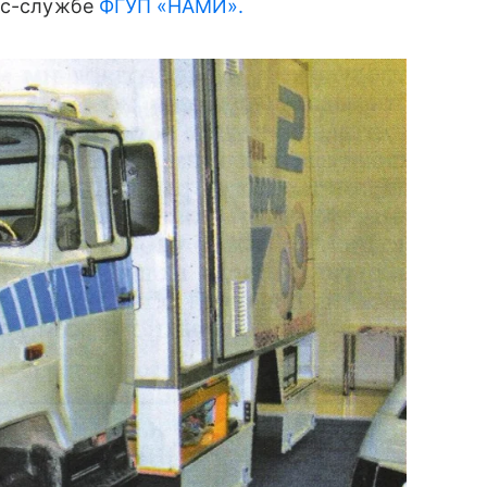
есс-службе
ФГУП «НАМИ».