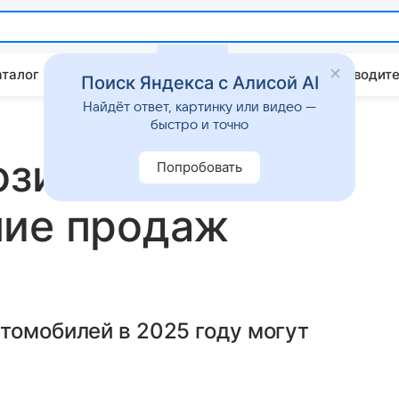
аталог
Китайские авто
Штрафы и ПДД
Путеводите
Поиск Яндекса с Алисой AI
Найдёт ответ, картинку или видео —
быстро и точно
озировали
Попробовать
ние продаж
томобилей в 2025 году могут