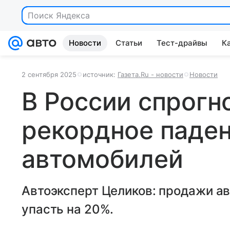
Поиск Яндекса
Новости
Статьи
Тест-драйвы
К
2 сентября 2025
источник:
Газета.Ru - новости
Новости
В России спрогн
рекордное паде
автомобилей
Автоэксперт Целиков: продажи ав
упасть на 20%.