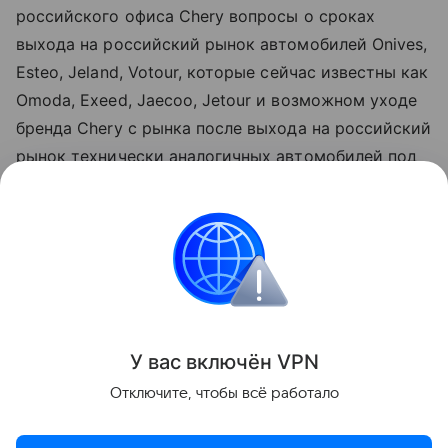
российского офиса Chery вопросы о сроках
выхода на российский рынок автомобилей Onives,
Esteo, Jeland, Votour, которые сейчас известны как
Omoda, Exeed, Jaecoo, Jetour и возможном уходе
бренда Chery с рынка после выхода на российский
рынок технически аналогичных автомобилей под
альтернативными брендами, на момент
публикации ответ в редакцию не поступил.
Михаил Лобачев
Рынок России
Рынок
Автомобильные новос
У вас включ
ён
V
P
N
Поделиться
Отключите, чтобы всё работало