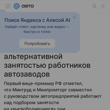
Поиск Яндекса с Алисой AI
Найдёт ответ, картинку или видео —
1 сентября 2025
источник:
ТАСС
Новости
быстро и точно
Мантуров: в России
Попробовать
работают над
альтернативной
занятостью работников
автозаводов
Первый вице-премьер РФ отметил,
что Минтруд и Минпромторг совместно
с руководством автопредприятий работают
над подбором занятости
на «высвободившиеся» дни