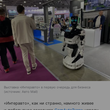
Выставка «Интеравто» в первую очередь для бизнеса
источник:
Авто Mail
«Интеравто», как ни странно, намного живее
и любопытнее соседнего
ComAutoTrans
: народу