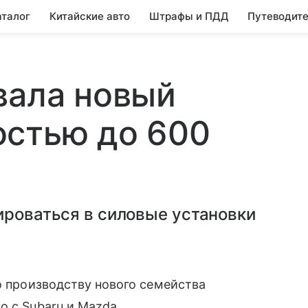
аталог
Китайские авто
Штрафы и ПДД
Путеводите
вала новый
остью до 600
ироваться в силовые установки
о производству нового семейства
о с Subaru и Mazda.