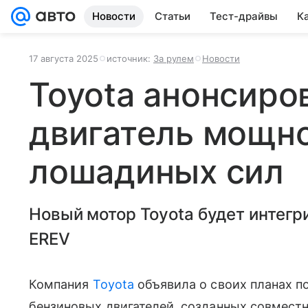
Новости
Статьи
Тест-драйвы
К
17 августа 2025
источник:
За рулем
Новости
Toyota анонсиро
двигатель мощн
лошадиных сил
Новый мотор Toyota будет интегр
EREV
Компания
Toyota
объявила о своих планах п
бензиновых двигателей, созданных совместн