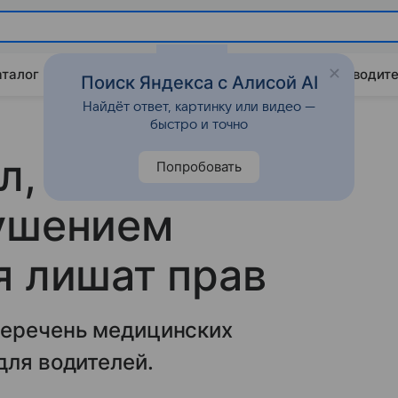
аталог
Китайские авто
Штрафы и ПДД
Путеводите
Поиск Яндекса с Алисой AI
Найдёт ответ, картинку или видео —
быстро и точно
л, как
Попробовать
рушением
я лишат прав
перечень медицинских
для водителей.