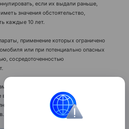
аннулировать, если их выдали раньше,
 иметь значения обстоятельство,
ь каждые 10 лет.
параты, применение которых ограничено
омобиля или при потенциально опасных
тью, сосредоточенностью
т.
ам также отнесли снотворные,
 виды антидепрессантов. При этом
пные препараты. Всего же перечень
в.