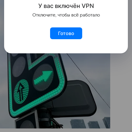
У вас включ
ён
V
P
N
Отключите, чтобы всё работало
Готово