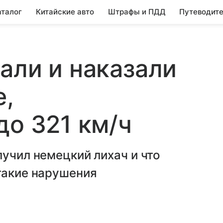
аталог
Китайские авто
Штрафы и ПДД
Путеводите
али и наказали
e,
до 321 км/ч
лучил немецкий лихач и что
такие нарушения