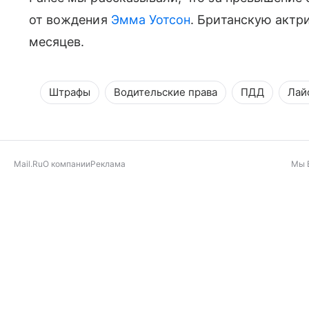
от вождения
Эмма Уотсон
. Британскую актр
месяцев.
Штрафы
Водительские права
ПДД
Лай
Mail.Ru
О компании
Реклама
Мы 