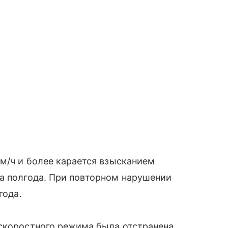
км/ч и более карается взысканием
а полгода. При повторном нарушении
года.
 скоростного режима была отстранена