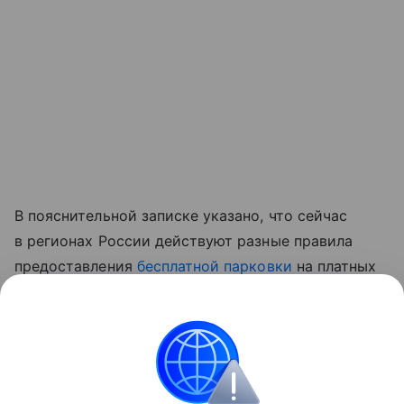
В пояснительной записке указано, что сейчас
в регионах России действуют разные правила
предоставления
бесплатной парковки
на платных
парковочных местах в воскресенье и праздничные
дни. По мнению авторов инициативы, введение
единых правил позволит устранить неравенство
между регионами.