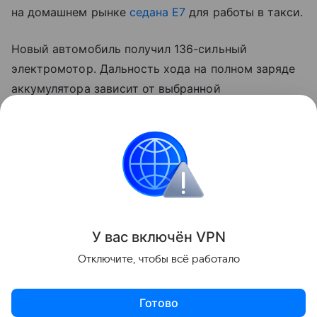
на домашнем рынке
седана E7
для работы в такси.
Новый автомобиль получил 136-сильный
электромотор. Дальность хода на полном заряде
аккумулятора зависит от выбранной
комплектации и составляет 450 или 520
километров. В Китае BYD E7 стоит от 103,8 тыс.
юаней (1,1 млн рублей по курсу на момент
публикации).
Новинки
Цены
Электромобили
Иномарк
У вас включ
ён
V
P
N
Поделиться
Отключите, чтобы всё работало
Готово