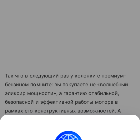
Так что в
следующий раз у
колонки с
премиум-
бензином помните: вы
покупаете не
«волшебный
эликсир мощности», а
гарантию стабильной,
безопасной и
эффективной работы мотора в
рамках его конструктивных возможностей. А
настоящая мощь кроется в
инженерных решениях
под капотом, а
не
в
цифре на
бензоколонке.
Выбирайте топливо с
умом, слушайте своего