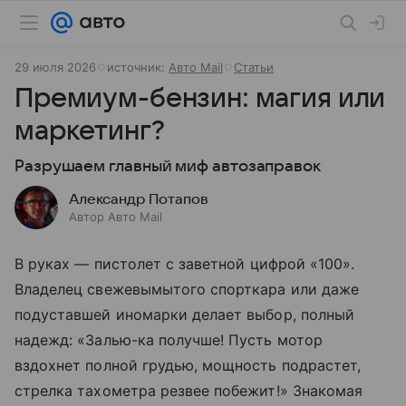
29 июля 2026
источник:
Авто Mail
Статьи
Премиум-бензин: магия или
маркетинг?
Разрушаем главный миф автозаправок
Александр Потапов
Автор Авто Mail
В
руках
— пистолет с
заветной цифрой «100».
Владелец свежевымытого спорткара или даже
подуставшей иномарки делает выбор, полный
надежд: «Залью-ка получше! Пусть мотор
вздохнет полной грудью, мощность подрастет,
стрелка тахометра резвее побежит!» Знакомая