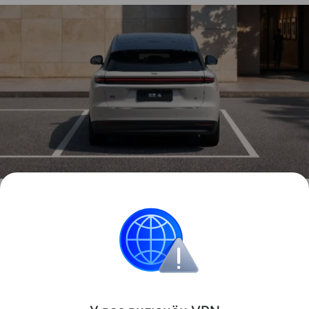
Полноприводная версия Li i6 сможет разменивать сотню
менее чем за четыре секунды
источник:
Li Auto
Ориентировочная стоимость Li i6 начнется от 200
тысяч юаней (около 2,18 млн рублей).
Новинки
Цены
Электромобили
Иномарк