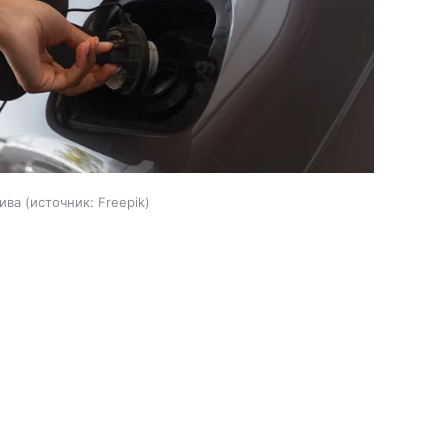
лива
источник:
Freepik