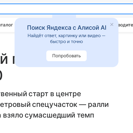
аталог
Китайские авто
Штрафы и ПДД
Путеводите
Поиск Яндекса с Алисой AI
Найдёт ответ, картинку или видео —
быстро и точно
 путь»: что
Попробовать
0
венный старт в центре
метровый спецучасток — ралли
а взяло сумасшедший темп