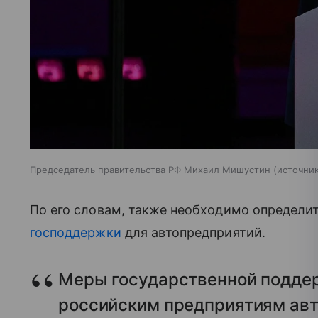
Председатель правительства РФ Михаил Мишустин
источник
По его словам, также необходимо определи
господдержки
для автопредприятий.
Меры государственной подде
российским предприятиям ав