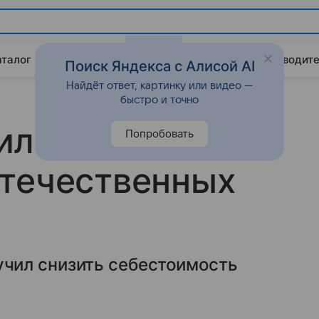
аталог
Китайские авто
Штрафы и ПДД
Путеводите
Поиск Яндекса с Алисой AI
Найдёт ответ, картинку или видео —
быстро и точно
ил снизить
Попробовать
отечественных
чил снизить себестоимость