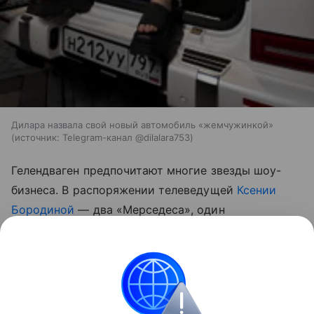
Дилара назвала свой новый автомобиль «жемчужинкой»
источник:
Telegram-канал @dilalara753
Гелендваген предпочитают многие звезды шоу-
бизнеса. В распоряжении телеведущей
Ксении
Бородиной
— два «Мерседеса», один
из которых — белый G63 AMG 2023 года.
Именно на этом авто ее супруг
нарушает
правила
дорожного движения, получая новые штрафы.
Их число уже перевалило за 260.