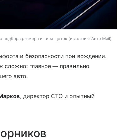
о подбора размера и типа щеток
источник:
Авто Mail
форта и безопасности при вождении.
ж сложно: главное — правильно
шего авто.
Марков
, директор СТО и опытный
ворников