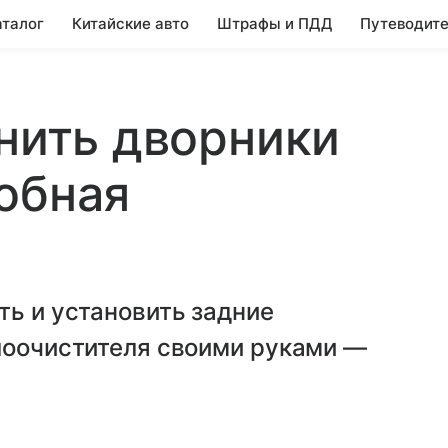
аталог
Китайские авто
Штрафы и ПДД
Путеводите
енить дворники
обная
ть и установить задние
клоочистителя своими руками —